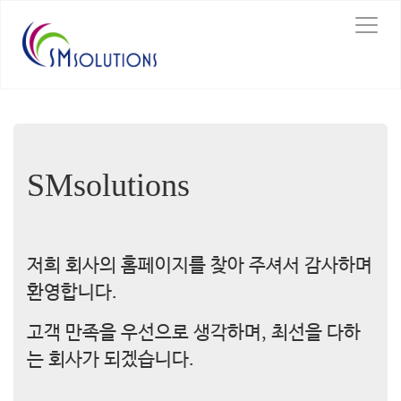
T
o
g
g
l
e
n
a
v
SMsolutions
i
g
a
t
i
저희 회사의 홈페이지를 찾아 주셔서 감사하며
o
환영합니다.
n
고객 만족을 우선으로 생각하며, 최선을 다하
는 회사가 되겠습니다.