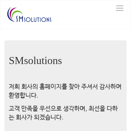
T
o
g
g
l
e
n
a
v
SMsolutions
i
g
a
t
i
저희 회사의 홈페이지를 찾아 주셔서 감사하며
o
환영합니다.
n
고객 만족을 우선으로 생각하며, 최선을 다하
는 회사가 되겠습니다.